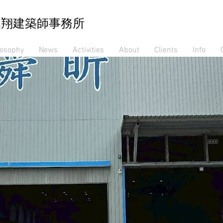
鼎翔建築師事務所
losophy
News
Activities
About
Clients
Info