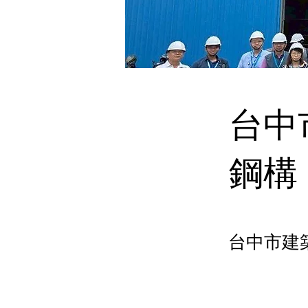
台中
鋼構
台中市建